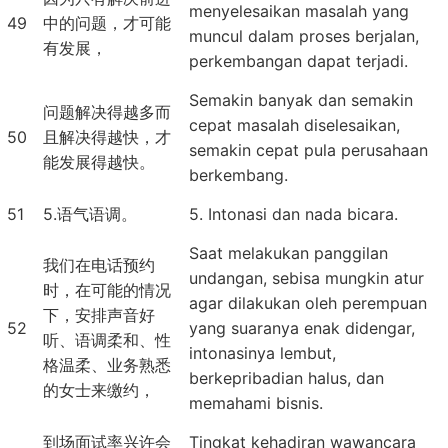
menyelesaikan masalah yang
49
中的问题，才可能
muncul dalam proses berjalan,
有发展，
perkembangan dapat terjadi.
Semakin banyak dan semakin
问题解决得越多而
cepat masalah diselesaikan,
50
且解决得越快，才
semakin cepat pula perusahaan
能发展得越快。
berkembang.
51
5.语气语调。
5. Intonasi dan nada bicara.
Saat melakukan panggilan
我们在电话预约
undangan, sebisa mungkin atur
时，在可能的情况
agar dilakukan oleh perempuan
下，安排声音好
52
yang suaranya enak didengar,
听、语调柔和、性
intonasinya lembut,
格温柔、业务熟悉
berkepribadian halus, dan
的女士来缴约，
memahami bisnis.
到场面试率兴许会
Tingkat kehadiran wawancara