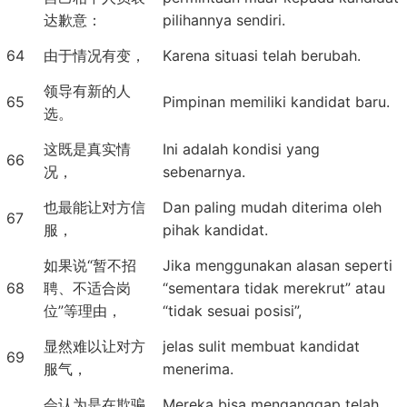
达歉意：
pilihannya sendiri.
64
由于情况有变，
Karena situasi telah berubah.
领导有新的人
65
Pimpinan memiliki kandidat baru.
选。
这既是真实情
Ini adalah kondisi yang
66
况，
sebenarnya.
也最能让对方信
Dan paling mudah diterima oleh
67
服，
pihak kandidat.
如果说“暂不招
Jika menggunakan alasan seperti
68
聘、不适合岗
“sementara tidak merekrut” atau
位”等理由，
“tidak sesuai posisi”,
显然难以让对方
jelas sulit membuat kandidat
69
服气，
menerima.
会认为是在欺骗
Mereka bisa menganggap telah