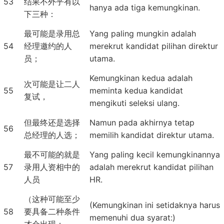
53
结果不外乎有以
hanya ada tiga kemungkinan.
下三种：
最可能是录用总
Yang paling mungkin adalah
54
经理邀约的人
merekrut kandidat pilihan direktur
员；
utama.
Kemungkinan kedua adalah
次可能是让二人
55
meminta kedua kandidat
复试，
mengikuti seleksi ulang.
但最终还是选择
Namun pada akhirnya tetap
56
总经理的人选；
memilih kandidat direktur utama.
最不可能的就是
Yang paling kecil kemungkinannya
57
录用人资相中的
adalah merekrut kandidat pilihan
人员
HR.
（这种可能至少
(Kemungkinan ini setidaknya harus
58
要具备二种条件
memenuhi dua syarat:)