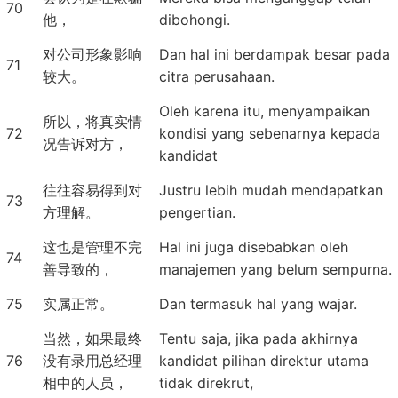
70
他，
dibohongi.
对公司形象影响
Dan hal ini berdampak besar pada
71
较大。
citra perusahaan.
Oleh karena itu, menyampaikan
所以，将真实情
72
kondisi yang sebenarnya kepada
况告诉对方，
kandidat
往往容易得到对
Justru lebih mudah mendapatkan
73
方理解。
pengertian.
这也是管理不完
Hal ini juga disebabkan oleh
74
善导致的，
manajemen yang belum sempurna.
75
实属正常。
Dan termasuk hal yang wajar.
当然，如果最终
Tentu saja, jika pada akhirnya
76
没有录用总经理
kandidat pilihan direktur utama
相中的人员，
tidak direkrut,