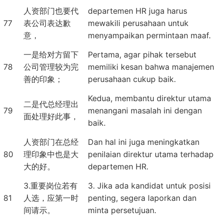
人资部门也要代
departemen HR juga harus
77
表公司表达歉
mewakili perusahaan untuk
意，
menyampaikan permintaan maaf.
一是给对方留下
Pertama, agar pihak tersebut
78
公司管理较为完
memiliki kesan bahwa manajemen
善的印象；
perusahaan cukup baik.
Kedua, membantu direktur utama
二是代总经理出
79
menangani masalah ini dengan
面处理好此事，
baik.
人资部门在总经
Dan hal ini juga meningkatkan
80
理印象中也是大
penilaian direktur utama terhadap
大的好。
departemen HR.
3.重要岗位若有
3. Jika ada kandidat untuk posisi
81
人选，应第一时
penting, segera laporkan dan
间请示。
minta persetujuan.