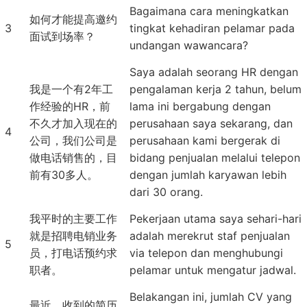
Bagaimana cara meningkatkan
如何才能提高邀约
3
tingkat kehadiran pelamar pada
面试到场率？
undangan wawancara?
Saya adalah seorang HR dengan
我是一个有2年工
pengalaman kerja 2 tahun, belum
作经验的HR，前
lama ini bergabung dengan
不久才加入现在的
perusahaan saya sekarang, dan
4
公司，我们公司是
perusahaan kami bergerak di
做电话销售的，目
bidang penjualan melalui telepon
前有30多人。
dengan jumlah karyawan lebih
dari 30 orang.
我平时的主要工作
Pekerjaan utama saya sehari-hari
就是招聘电销业务
adalah merekrut staf penjualan
5
员，打电话预约求
via telepon dan menghubungi
职者。
pelamar untuk mengatur jadwal.
Belakangan ini, jumlah CV yang
最近，收到的简历