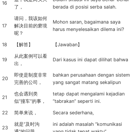
16
了，
berada di posisi serba salah.
请问，我该如何
Mohon saran, bagaimana saya
17
解决目前的窘境
harus menyelesaikan dilema ini?
呢？
18
【解答】
【Jawaban】
从此案例可以看
19
Dari kasus ini dapat dilihat bahwa
出，
即使是制度非常
bahkan perusahaan dengan sistem
20
完善的公司，
yang sangat matang sekalipun
也会遇到类
tetap dapat mengalami kejadian
21
似“撞车”的事，
“tabrakan” seperti ini.
22
简单来说，
Secara sederhana,
就是“及时沟
ini adalah masalah “komunikasi
23
通”的问题，
yang tidak tepat waktu”.