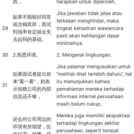
西，
harapkan untuk diperoleh.
Jika jawaban tidak jelas atau
如果不能较好回答
terkesan menghindar, maka
或含糊其辞，面试
29
tingkat kehadiran wawancara
到场率肯定就会失
pasti akan kehilangan dasar
去起码的基础。
minimalnya.
30
2.熟悉环境。
2. Mengenal lingkungan.
Jika pelamar mengusulkan untuk
如果面试者提出前
“melihat-lihat terlebih dahulu”, hal
来“看一看”，则表
itu menunjukkan bahwa
31
示知晓公司的内部
pemahaman mereka terhadap
信息还不够，
informasi internal perusahaan
masih belum cukup.
Mereka juga memiliki ekspektasi
还会对公司周边的
terhadap lingkungan sekitar
环境有所期望，比
perusahaan, seperti tempat