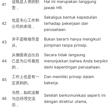
这既是人资的职
Hal ini merupakan tanggung
41
责，
jawab HR.
Sekaligus bentuk kepedulian
也是关心工作和
42
terhadap pekerjaan dan
公司的表现，
perusahaan.
并不是唯领导是
Bukan berarti hanya mengikuti
43
从。
pimpinan tanpa prinsip.
从侧面表达出自
Secara tidak langsung
44
己是为公司着想
menunjukkan bahwa Anda berpikir
的，
demi kepentingan perusahaan.
工作上也是有一
Dan memiliki prinsip dalam
45
定原则的。
bekerja.
当然，如此这般
Setelah berkomunikasi seperti ini
46
与总经理交流
dengan direktur utama,
后，