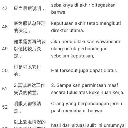
sebaiknya di akhir ditegaskan
47
应当最后说明，
bahwa
最终服从总经理
keputusan akhir tetap mengikuti
48
的决定，
direktur utama.
如果需要再约谈
Jika perlu dilakukan wawancara
49
以便比较后决
ulang untuk perbandingan
定，
sebelum keputusan,
也是可以安排
50
Hal tersebut juga dapat diatur.
的。
2.真诚表达工作
2. Sampaikan permintaan maaf
51
失误的歉意。
secara tulus atas kekeliruan kerja.
明眼人都很清
Orang yang berpandangan jernih
52
楚，
pasti memahami bahwa
以上窘境情况的
hasil dari situasi sulit ini umumnya