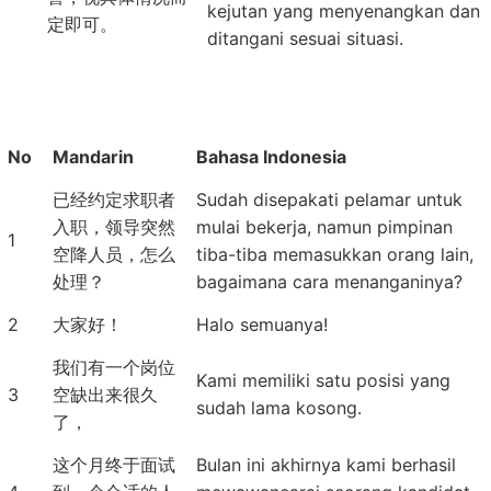
kejutan yang menyenangkan dan
定即可。
ditangani sesuai situasi.
No
Mandarin
Bahasa Indonesia
已经约定求职者
Sudah disepakati pelamar untuk
入职，领导突然
mulai bekerja, namun pimpinan
1
空降人员，怎么
tiba-tiba memasukkan orang lain,
处理？
bagaimana cara menanganinya?
2
大家好！
Halo semuanya!
我们有一个岗位
Kami memiliki satu posisi yang
3
空缺出来很久
sudah lama kosong.
了，
这个月终于面试
Bulan ini akhirnya kami berhasil