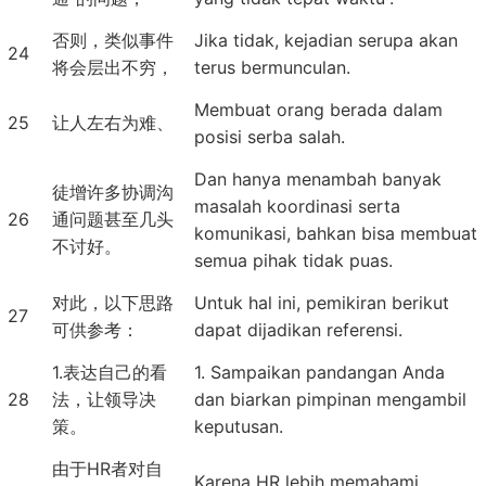
否则，类似事件
Jika tidak, kejadian serupa akan
24
将会层出不穷，
terus bermunculan.
Membuat orang berada dalam
25
让人左右为难、
posisi serba salah.
Dan hanya menambah banyak
徒增许多协调沟
masalah koordinasi serta
26
通问题甚至几头
komunikasi, bahkan bisa membuat
不讨好。
semua pihak tidak puas.
对此，以下思路
Untuk hal ini, pemikiran berikut
27
可供参考：
dapat dijadikan referensi.
1.表达自己的看
1. Sampaikan pandangan Anda
28
法，让领导决
dan biarkan pimpinan mengambil
策。
keputusan.
由于HR者对自
Karena HR lebih memahami