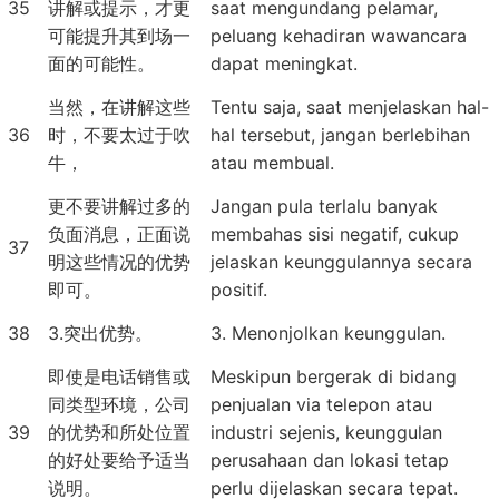
35
讲解或提示，才更
saat mengundang pelamar,
可能提升其到场一
peluang kehadiran wawancara
面的可能性。
dapat meningkat.
当然，在讲解这些
Tentu saja, saat menjelaskan hal-
36
时，不要太过于吹
hal tersebut, jangan berlebihan
牛，
atau membual.
更不要讲解过多的
Jangan pula terlalu banyak
负面消息，正面说
membahas sisi negatif, cukup
37
明这些情况的优势
jelaskan keunggulannya secara
即可。
positif.
38
3.突出优势。
3. Menonjolkan keunggulan.
即使是电话销售或
Meskipun bergerak di bidang
同类型环境，公司
penjualan via telepon atau
39
的优势和所处位置
industri sejenis, keunggulan
的好处要给予适当
perusahaan dan lokasi tetap
说明。
perlu dijelaskan secara tepat.