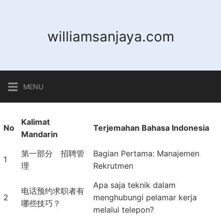
Skip
to
content
williamsanjaya.com
MENU
Kalimat
No
Terjemahan Bahasa Indonesia
Mandarin
第一部分 招聘管
Bagian Pertama: Manajemen
1
理
Rekrutmen
Apa saja teknik dalam
电话预约求职者有
2
menghubungi pelamar kerja
哪些技巧？
melalui telepon?