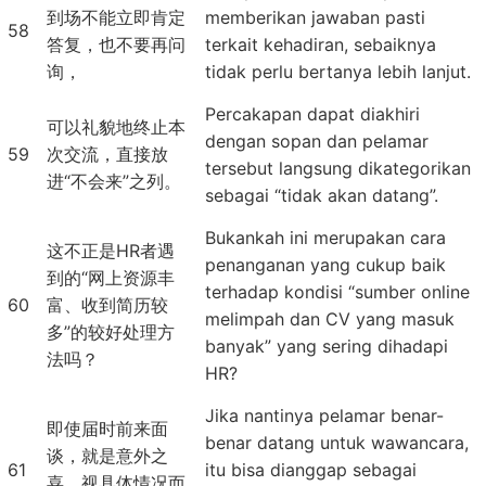
到场不能立即肯定
memberikan jawaban pasti
58
答复，也不要再问
terkait kehadiran, sebaiknya
询，
tidak perlu bertanya lebih lanjut.
Percakapan dapat diakhiri
可以礼貌地终止本
dengan sopan dan pelamar
59
次交流，直接放
tersebut langsung dikategorikan
进“不会来”之列。
sebagai “tidak akan datang”.
Bukankah ini merupakan cara
这不正是HR者遇
penanganan yang cukup baik
到的“网上资源丰
terhadap kondisi “sumber online
60
富、收到简历较
melimpah dan CV yang masuk
多”的较好处理方
banyak” yang sering dihadapi
法吗？
HR?
Jika nantinya pelamar benar-
即使届时前来面
benar datang untuk wawancara,
谈，就是意外之
61
itu bisa dianggap sebagai
喜，视具体情况而