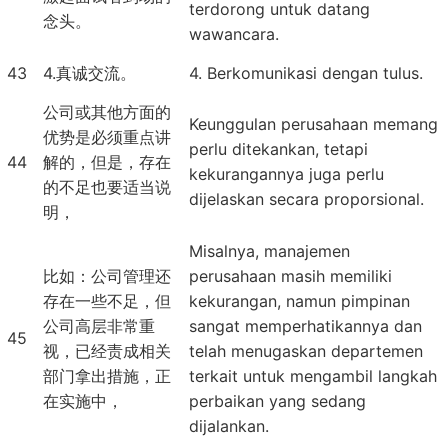
terdorong untuk datang
念头。
wawancara.
43
4.真诚交流。
4. Berkomunikasi dengan tulus.
公司或其他方面的
Keunggulan perusahaan memang
优势是必须重点讲
perlu ditekankan, tetapi
44
解的，但是，存在
kekurangannya juga perlu
的不足也要适当说
dijelaskan secara proporsional.
明，
Misalnya, manajemen
比如：公司管理还
perusahaan masih memiliki
存在一些不足，但
kekurangan, namun pimpinan
公司高层非常重
sangat memperhatikannya dan
45
视，已经责成相关
telah menugaskan departemen
部门拿出措施，正
terkait untuk mengambil langkah
在实施中，
perbaikan yang sedang
dijalankan.