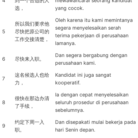
4
到一个合适的人
mewawancarai seorang kandidat
选，
yang cocok.
Oleh karena itu kami memintanya
所以我们要求他
segera menyelesaikan serah
5
尽快把原公司的
terima pekerjaan di perusahaan
工作交接清楚，
lamanya.
Dan segera bergabung dengan
6
尽快来入职。
perusahaan kami.
这名候选人也给
Kandidat ini juga sangat
7
力，
kooperatif.
Ia dengan cepat menyelesaikan
很快在那边办清
8
seluruh prosedur di perusahaan
了手续，
sebelumnya.
约定下周一入
Dan disepakati mulai bekerja pada
9
职。
hari Senin depan.