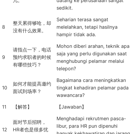
几。
datang ke perusahaan sangat
sedikit.
Seharian terasa sangat
整天累得够呛，却
8
melelahkan, tetapi hasilnya
没有什么效果。
hampir tidak ada.
Mohon diberi arahan, teknik apa
请指点一下，电话
saja yang perlu digunakan saat
9
预约求职者的时候
menghubungi pelamar melalui
有哪些技巧？
telepon?
Bagaimana cara meningkatkan
如何才能提高邀约
10
tingkat kehadiran pelamar pada
面试到场率？
wawancara?
11
【解答】
【Jawaban】
Menghadapi rekrutmen pasca-
面对节后招聘，
libur, para HR pun dipenuhi
12
HR者也是很多忧
banyak kekhawatiran dan jarang