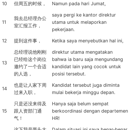
10
但周五的时候，
Namun pada hari Jumat,
saya pergi ke kantor direktur
我去总经理办公
11
utama untuk melaporkan
室汇报工作，
pekerjaan.
12
提到这件事，
Ketika saya menyebutkan hal ini,
总经理说他刚刚
direktur utama mengatakan
已经给这个岗位
bahwa ia baru saja mengundang
13
邀约了一个合适
kandidat lain yang cocok untuk
的人选，
posisi tersebut.
也是让人家下周
Kandidat tersebut juga diminta
14
过来入职，
mulai bekerja minggu depan.
只是还没来得及
Hanya saja belum sempat
15
跟人资部门通
berkoordinasi dengan departemen
气！
HR!
这下我是两头大
Dalam situasi ini saya benar-benar