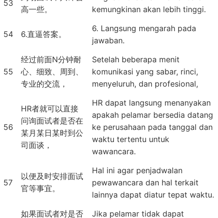
53
高一些。
kemungkinan akan lebih tinggi.
6. Langsung mengarah pada
54
6.直逼答案。
jawaban.
经过前面N分钟耐
Setelah beberapa menit
55
心、细致、周到、
komunikasi yang sabar, rinci,
专业的交流，
menyeluruh, dan profesional,
HR dapat langsung menanyakan
HR者就可以直接
apakah pelamar bersedia datang
问询面试者是否在
56
ke perusahaan pada tanggal dan
某月某日某时到公
waktu tertentu untuk
司面谈，
wawancara.
Hal ini agar penjadwalan
以便及时安排面试
57
pewawancara dan hal terkait
官等事宜。
lainnya dapat diatur tepat waktu.
如果面试者对是否
Jika pelamar tidak dapat