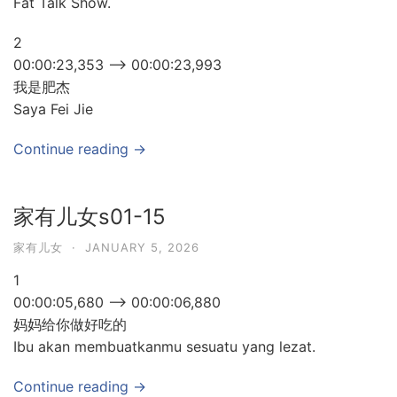
Fat Talk Show.
2
00:00:23,353 –> 00:00:23,993
我是肥杰
Saya Fei Jie
Continue reading →
家有儿女s01-15
家有儿女
·
JANUARY 5, 2026
1
00:00:05,680 –> 00:00:06,880
妈妈给你做好吃的
Ibu akan membuatkanmu sesuatu yang lezat.
Continue reading →