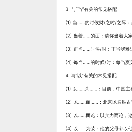
3.
与
“
当
”
有关
的
常
见
搭
配
(1)
当
……
的
时候
财
/
之时
/
之
际
：
(2)
当
着
…
…
的面
：
请
你当
着
大
(3)
正当
…
…
时候
/
时
：
正当我
难
(4)
每当
…
…
的
时候
/
时
：
每当夏
4.
与
“
以
”
有关
的
常
见
搭
配
(1)
以…
…
为
…
…
：
目
前
，
中国主
(2)
以…
…
而
…
…
：
北京以名
胜
古
(3)
以…
…
而论
：
以实力
而论
，
(4)
以…
…
为
荣
：
他
的父
母
都
以