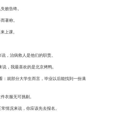
以失
败
告
终
。
春
而著称
。
不来上
课
。
来
说
，
治
病
救人是他们
的职责
。
来
说
，
我最喜欢
的
是北京烤
鸭
。
看
：
就
部
分大学
生而言
，
毕业以后
能
找
到一份满
这
件
衣
服无可挑剔
。
正常情况来
说
，
你应
该
先去报名
。