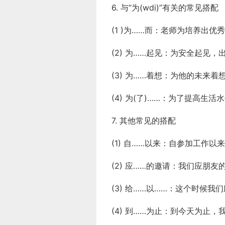
6.
与
“
为
(
wdi)
”
有关
的
常
见
搭
配
(1
)
为
…
…
而
：
老
师为培养出优
秀
(2)
为
…
…
起见
：
为安全
起见
，
(3)
为…
…
着
想
：
为他
的
未来
着
(4)
为(了)
…
…
：
为了提
高生
活水
7.
其他常
见的
搭
配
(
1)
自
…
…
以来
：
自
参加工作以来
(2)
应
…
…
的邀请
：
我们应朋友
(3)
给
……
以…
…
：
这
个时候我们
(4)
到…
…
为止
：
到今天为止
，