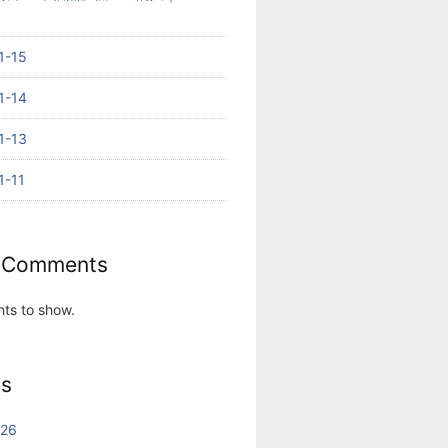
-15
-14
-13
-11
 Comments
ts to show.
es
026