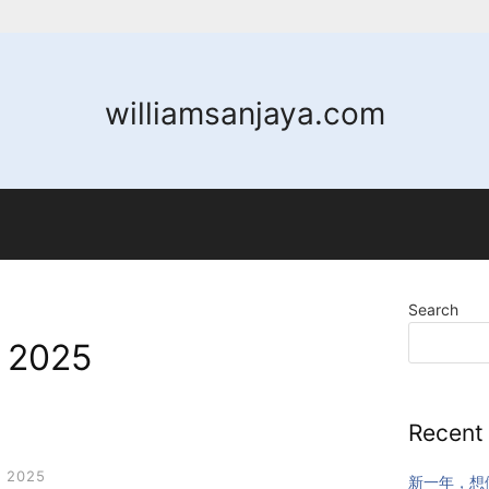
williamsanjaya.com
Search
 2025
Recent
 2025
新一年，想