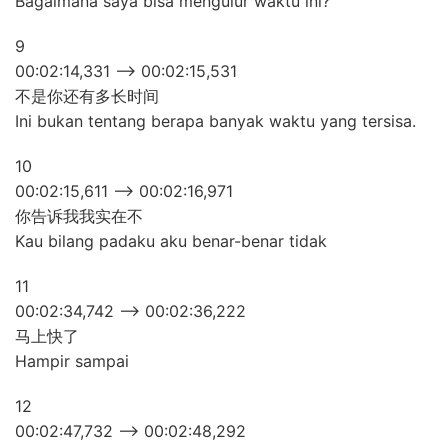
Bagaimana saya bisa mengulur waktu ini?
9
00:02:14,331 –> 00:02:15,531
不是你还有多长时间
Ini bukan tentang berapa banyak waktu yang tersisa.
10
00:02:15,611 –> 00:02:16,971
你告诉我我实在不
Kau bilang padaku aku benar-benar tidak
11
00:02:34,742 –> 00:02:36,222
马上快了
Hampir sampai
12
00:02:47,732 –> 00:02:48,292