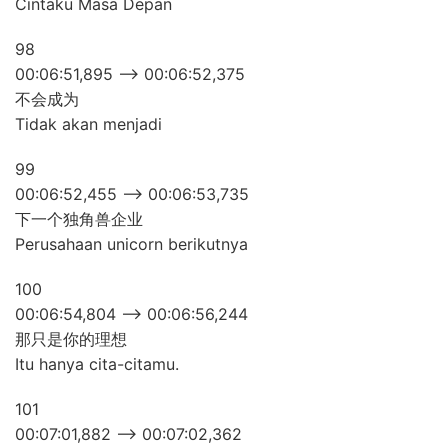
Cintaku Masa Depan
98
00:06:51,895 –> 00:06:52,375
不会成为
Tidak akan menjadi
99
00:06:52,455 –> 00:06:53,735
下一个独角兽企业
Perusahaan unicorn berikutnya
100
00:06:54,804 –> 00:06:56,244
那只是你的理想
Itu hanya cita-citamu.
101
00:07:01,882 –> 00:07:02,362