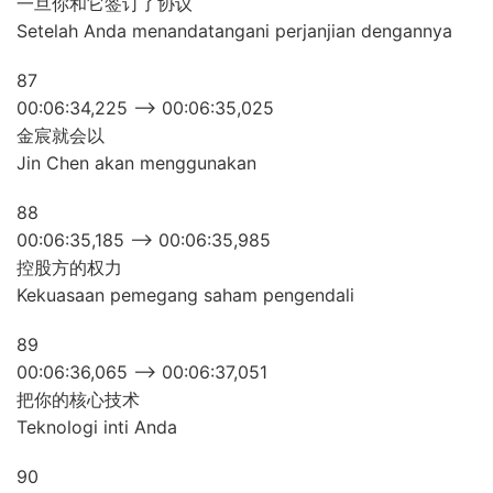
一旦你和它签订了协议
Setelah Anda menandatangani perjanjian dengannya
87
00:06:34,225 –> 00:06:35,025
金宸就会以
Jin Chen akan menggunakan
88
00:06:35,185 –> 00:06:35,985
控股方的权力
Kekuasaan pemegang saham pengendali
89
00:06:36,065 –> 00:06:37,051
把你的核心技术
Teknologi inti Anda
90