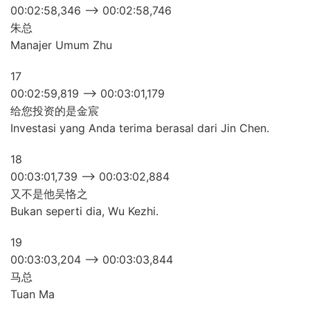
00:02:58,346 –> 00:02:58,746
朱总
Manajer Umum Zhu
17
00:02:59,819 –> 00:03:01,179
给您投资的是金宸
Investasi yang Anda terima berasal dari Jin Chen.
18
00:03:01,739 –> 00:03:02,884
又不是他吴恪之
Bukan seperti dia, Wu Kezhi.
19
00:03:03,204 –> 00:03:03,844
马总
Tuan Ma