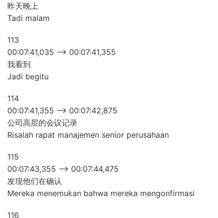
昨天晚上
Tadi malam
113
00:07:41,035 –> 00:07:41,355
我看到
Jadi begitu
114
00:07:41,355 –> 00:07:42,875
公司高层的会议记录
Risalah rapat manajemen senior perusahaan
115
00:07:43,355 –> 00:07:44,475
发现他们在确认
Mereka menemukan bahwa mereka mengonfirmasi
116