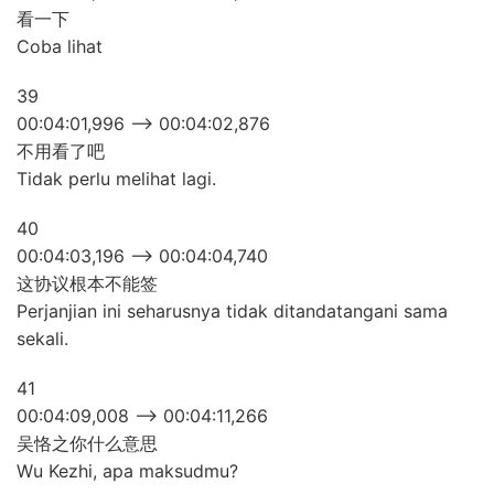
看一下
Coba lihat
39
00:04:01,996 –> 00:04:02,876
不用看了吧
Tidak perlu melihat lagi.
40
00:04:03,196 –> 00:04:04,740
这协议根本不能签
Perjanjian ini seharusnya tidak ditandatangani sama
sekali.
41
00:04:09,008 –> 00:04:11,266
吴恪之你什么意思
Wu Kezhi, apa maksudmu?