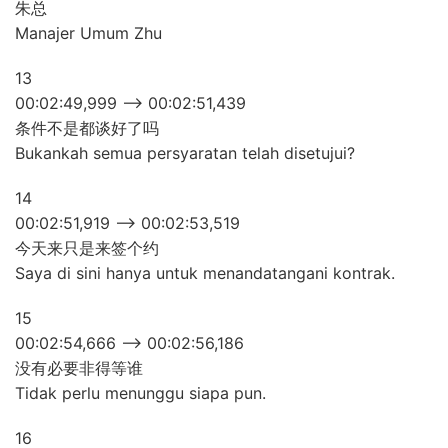
朱总
Manajer Umum Zhu
13
00:02:49,999 –> 00:02:51,439
条件不是都谈好了吗
Bukankah semua persyaratan telah disetujui?
14
00:02:51,919 –> 00:02:53,519
今天来只是来签个约
Saya di sini hanya untuk menandatangani kontrak.
15
00:02:54,666 –> 00:02:56,186
没有必要非得等谁
Tidak perlu menunggu siapa pun.
16