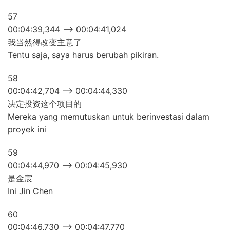
57
00:04:39,344 –> 00:04:41,024
我当然得改变主意了
Tentu saja, saya harus berubah pikiran.
58
00:04:42,704 –> 00:04:44,330
决定投资这个项目的
Mereka yang memutuskan untuk berinvestasi dalam
proyek ini
59
00:04:44,970 –> 00:04:45,930
是金宸
Ini Jin Chen
60
00:04:46,730 –> 00:04:47,770