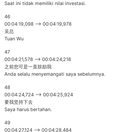
Saat ini tidak memiliki nilai investasi.
46
00:04:19,098 –> 00:04:19,978
吴总
Tuan Wu
47
00:04:21,578 –> 00:04:24,218
之前您可是一直鼓励我
Anda selalu menyemangati saya sebelumnya.
48
00:04:24,724 –> 00:04:25,924
要我坚持下去
Saya harus bertahan.
49
00:04:27,124 –> 00:04:28,484