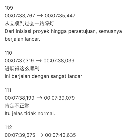
109
00:07:33,767 –> 00:07:35,447
从立项到过会一路绿灯
Dari inisiasi proyek hingga persetujuan, semuanya
berjalan lancar.
110
00:07:37,319 –> 00:07:38,039
进展得这么顺利
Ini berjalan dengan sangat lancar
111
00:07:38,199 –> 00:07:39,079
肯定不正常
Itu jelas tidak normal.
112
00:07:39,675 –> 00:07:40,635