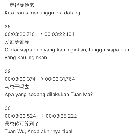
一定得等他来
Kita harus menunggu dia datang.
28
00:03:20,710 –> 00:03:22,104
爱谁等谁等
Cintai siapa pun yang kau inginkan, tunggu siapa pun
yang kau inginkan.
29
00:03:30,374 –> 00:03:31,764
马总干吗去
Apa yang sedang dilakukan Tuan Ma?
30
00:03:33,524 –> 00:03:35,222
吴总你可算到了
Tuan Wu, Anda akhirnya tiba!