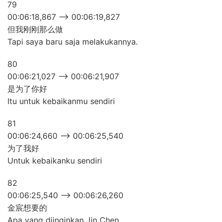
79
00:06:18,867 –> 00:06:19,827
但我刚刚那么做
Tapi saya baru saja melakukannya.
80
00:06:21,027 –> 00:06:21,907
是为了你好
Itu untuk kebaikanmu sendiri
81
00:06:24,660 –> 00:06:25,540
为了我好
Untuk kebaikanku sendiri
82
00:06:25,540 –> 00:06:26,260
金宸想要的
Apa yang diinginkan Jin Chen