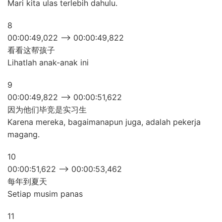
Mari kita ulas terlebih dahulu.
8
00:00:49,022 –> 00:00:49,822
看看这帮孩子
Lihatlah anak-anak ini
9
00:00:49,822 –> 00:00:51,622
因为他们毕竞是实习生
Karena mereka, bagaimanapun juga, adalah pekerja
magang.
10
00:00:51,622 –> 00:00:53,462
每年到夏天
Setiap musim panas
11