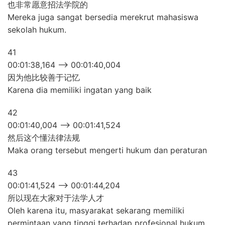
也非常愿意招法学院的
Mereka juga sangat bersedia merekrut mahasiswa
sekolah hukum.
41
00:01:38,164 –> 00:01:40,004
因为他比较善于记忆
Karena dia memiliki ingatan yang baik
42
00:01:40,004 –> 00:01:41,524
然后这个懂法律法规
Maka orang tersebut mengerti hukum dan peraturan
43
00:01:41,524 –> 00:01:44,204
所以现在大家对于法学人才
Oleh karena itu, masyarakat sekarang memiliki
permintaan yang tinggi terhadap profesional hukum.