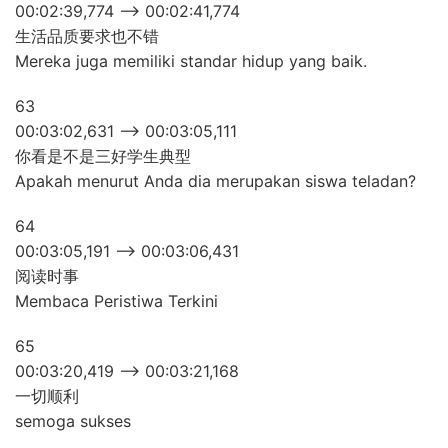
00:02:39,774 –> 00:02:41,774
生活品质要求也不错
Mereka juga memiliki standar hidup yang baik.
63
00:03:02,631 –> 00:03:05,111
你看是不是三好学生典型
Apakah menurut Anda dia merupakan siswa teladan?
64
00:03:05,191 –> 00:03:06,431
阅读时事
Membaca Peristiwa Terkini
65
00:03:20,419 –> 00:03:21,168
一切顺利
semoga sukses