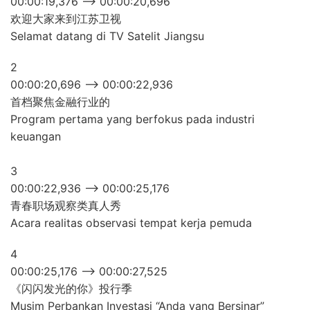
00:00:19,376 –> 00:00:20,696
欢迎大家来到江苏卫视
Selamat datang di TV Satelit Jiangsu
2
00:00:20,696 –> 00:00:22,936
首档聚焦金融行业的
Program pertama yang berfokus pada industri
keuangan
3
00:00:22,936 –> 00:00:25,176
青春职场观察类真人秀
Acara realitas observasi tempat kerja pemuda
4
00:00:25,176 –> 00:00:27,525
《闪闪发光的你》投行季
Musim Perbankan Investasi “Anda yang Bersinar”