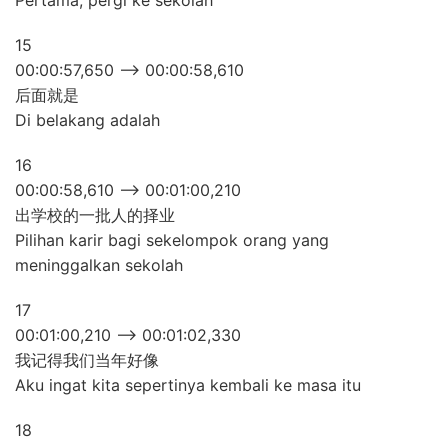
Pertama, pergi ke sekolah
15
00:00:57,650 –> 00:00:58,610
后面就是
Di belakang adalah
16
00:00:58,610 –> 00:01:00,210
出学校的一批人的择业
Pilihan karir bagi sekelompok orang yang
meninggalkan sekolah
17
00:01:00,210 –> 00:01:02,330
我记得我们当年好像
Aku ingat kita sepertinya kembali ke masa itu
18