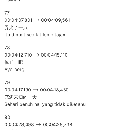
77
00:04:07,801 –> 00:04:09,561
弄尖了一点
Itu dibuat sedikit lebih tajam
78
00:04:12,710 –> 00:04:15,110
俺们走吧
Ayo pergi.
79
00:04:17,190 –> 00:04:18,430
充满未知的一天
Sehari penuh hal yang tidak diketahui
80
00:04:28,498 –> 00:04:28,738