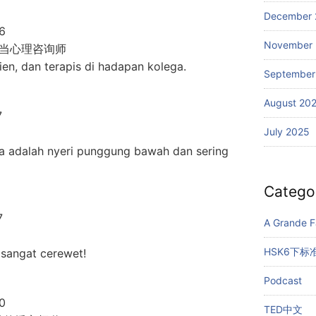
December 
6
November
当心理咨询师
lien, dan terapis di hadapan kolega.
September
August 20
7
July 2025
a adalah nyeri punggung bawah dan sering
Catego
7
A Grande Fa
HSK6下标
i sangat cerewet!
Podcast
0
TED中文