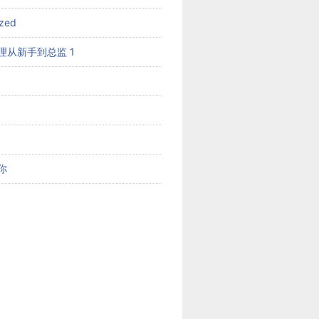
ized
理从新手到总监 1
你