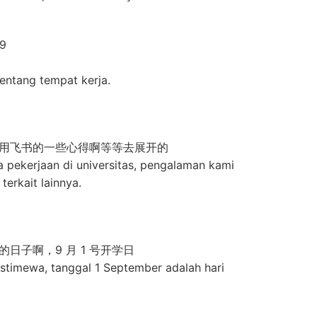
39
tentang tempat kerja.
用飞书的一些心得啊等等去展开的
a pekerjaan di universitas, pengalaman kami
erkait lainnya.
日子啊，9 月 1 号开学日
g istimewa, tanggal 1 September adalah hari