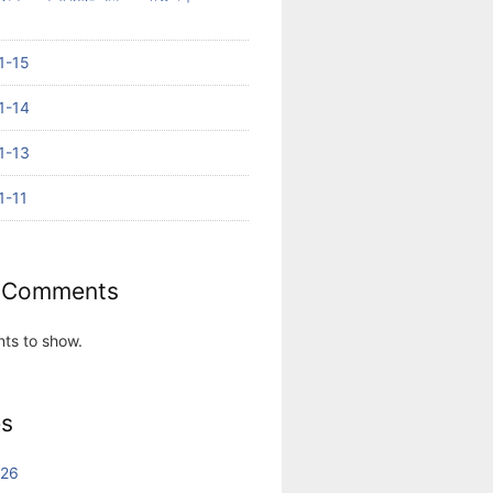
-15
-14
-13
-11
 Comments
ts to show.
es
026