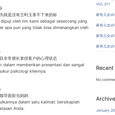
VOL.211
9
为就是没有王时玉拿不下来的标
家有儿女s01
dipuji oleh tim kami sebagai seseorang yang
家有儿女s01
ek apa pun yang tidak bisa dimenangkan oleh
家有儿女s01
家有儿女s01
9
且非常擅长拿捏客户的心理状态
hir dalam memberikan presentasi dan sangat
Recent
kur psikologi kliennya.
No commen
8
领导面前当妈妈
Archiv
lkannya dalam satu kalimat: bersikaplah
 atasan Anda.
January 2