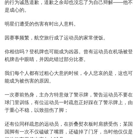
的行为诚恳道歉，道歉之余却也没忘了为自己辩解——他不
是成心的。
明星们遭受的伤害有时出人意料。
因赛事频繁，航空旅行成了运动员的家常便饭。
你相信吗？登机牌也可能成为凶器。曾有运动员在机场被登
机牌击中眼睛，并因此错过部分比赛。
我们每个人都有过粗心大意的时候，令人悲哀的是，这也可
能成为被伤害的原因。
一次赛前热身，主办方特意做了警示牌，警告运动员不要在
球门里训练，有位运动员一时疏忽正好踩在了警示牌上，由
于重心不稳，以致扭伤了脚；
还有位同样疏忽的远动员，在折叠熨衣板时肩膀受伤；某国
国脚有一次不仅磕破了嘴唇，还磕掉了门牙，当时他仅仅是