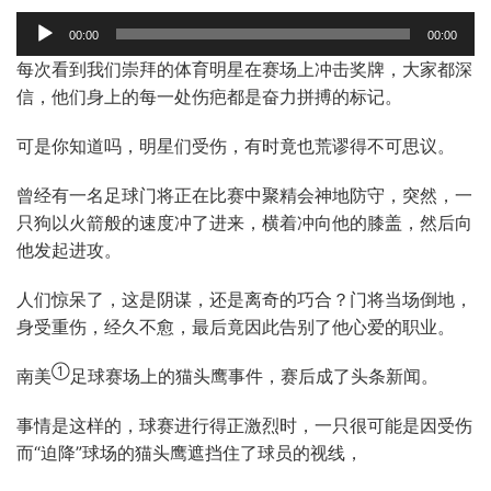
Audio
00:00
00:00
Player
每次看到我们崇拜的体育明星在赛场上冲击奖牌，大家都深
信，他们身上的每一处伤疤都是奋力拼搏的标记。
可是你知道吗，明星们受伤，有时竟也荒谬得不可思议。
曾经有一名足球门将正在比赛中聚精会神地防守，突然，一
只狗以火箭般的速度冲了进来，横着冲向他的膝盖，然后向
他发起进攻。
人们惊呆了，这是阴谋，还是离奇的巧合？门将当场倒地，
身受重伤，经久不愈，最后竟因此告别了他心爱的职业。
①
南美
足球赛场上的猫头鹰事件，赛后成了头条新闻。
事情是这样的，球赛进行得正激烈时，一只很可能是因受伤
而“迫降”球场的猫头鹰遮挡住了球员的视线，