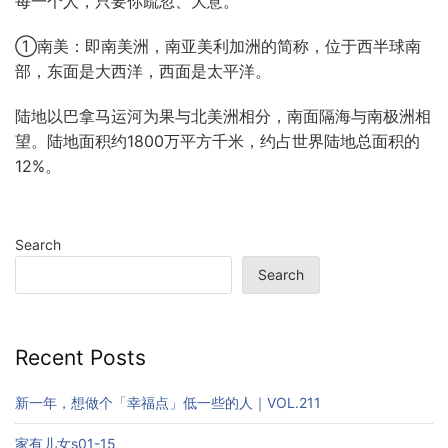
每一个人，只要你疏忽、大意。
①南美：即南美洲，南亚美利加洲的简称，位于西半球南
部，东面是大西洋，西面是太平洋。
陆地以巴拿马运河为果与北美洲相分，南面隔海与南极洲相
望。陆地面积约
1800
万平方千米，约占世界陆地总面积的
12%
。
Search
Search
Recent Posts
新一年，想做个「幸福点」低一些的人｜VOL.211
家有儿女s01-15