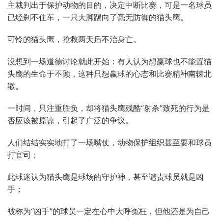
主裁判出于保护动物的目的，决定中断比赛，可是一名球员
已经刹不住车，一只大脚踢向了毫无防御的猫头鹰。
可怜的猫头鹰，抢救两天后不治身亡。
没想到一场道德讨论就此开始：有人认为想赢球也不能置猫
头鹰的生命于不顾，这种只想赢球的心态和比赛精神南辕北
辙。
一时间，只注重胜负，却将猫头鹰残酷“射杀”致死的行为是
否应该被原谅，引起了广泛的争议。
人们结结实实地打了一场嘴仗，动物保护组织甚至要和球员
打官司；
此球迷认为猫头鹰是球场的守护神，甚至谴责球员就是凶
手；
被称为“凶手”的球员一定在心中大呼冤枉，但他还是为自己