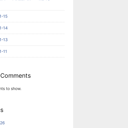
-15
-14
-13
-11
 Comments
ts to show.
es
026