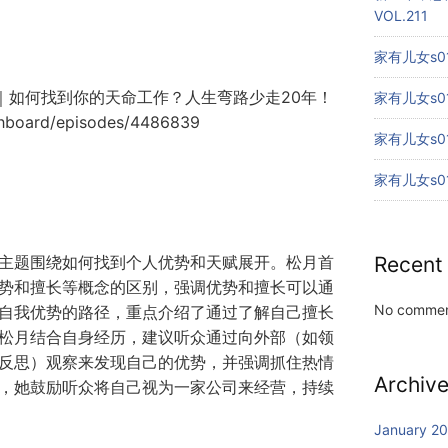
VOL.211
家有儿女s01
优势挖掘术｜如何找到你的天命工作？人生弯路少走20年！
家有儿女s01
ashboard/episodes/4486839
家有儿女s01
家有儿女s01
主题围绕如何找到个人优势和天赋展开。松月首
Recent
势和擅长等概念的区别，强调优势和擅长可以通
No commen
自我优势的路径，重点介绍了通过了解自己擅长
松月结合自身经历，建议听众通过向外部（如领
反思）观察来发现自己的优势，并强调抓住热情
Archiv
，她鼓励听众将自己视为一家公司来经营，持续
January 2