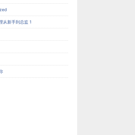
ized
理从新手到总监 1
你